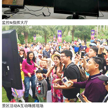
监控&指挥大厅
景区活动&互动嗨摇现场