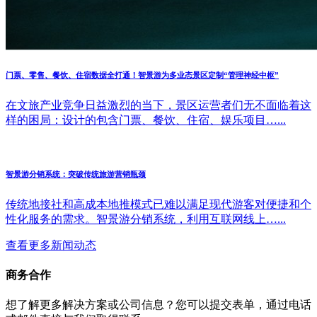
门票、零售、餐饮、住宿数据全打通！智景游为多业态景区定制“管理神经中枢”
在文旅产业竞争日益激烈的当下，景区运营者们无不面临着这
样的困局：设计的包含门票、餐饮、住宿、娱乐项目…...
智景游分销系统：突破传统旅游营销瓶颈
传统地接社和高成本地推模式已难以满足现代游客对便捷和个
性化服务的需求。智景游分销系统，利用互联网线上…...
查看更多新闻动态
商务合作
想了解更多解决方案或公司信息？您可以提交表单，通过电话