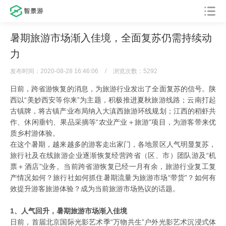
暑期旅游市场渐入佳境，全面复苏仍需持续动
力
发布时间：2020-08-28 16:46:06
/
浏览次数：5292
日前，跨省游恢复的消息，为旅游行业发出了全面复苏的信号。陕
西以“美妙西安等你来”为主题，积极推进夏秋旅游线路；云南打起
古镇牌，将古镇产业布局纳入大滇西旅游环线规划；江西的稻虾共
作、休闲垂钓、果品采摘等“农业产业＋旅游”项目，为游客带来优
质乡村游体验。
在这个暑期，越来越多的游客走出家门，各地景区人气明显复苏，
旅行社及在线旅游企业逐渐恢复经营跨省（区、市）团队游及“机
票＋酒店”业务。当前跨省游恢复已经一月有余，旅游行业复工复
产情况如何？旅行社如何抓住暑期流量为旅游市场“带货”？如何有
效提升游客旅游体验？成为当前旅游市场热议的话题。
1、人气回升，暑期旅游市场渐入佳境
日前，首届北京国际光影艺术季“万物共生”户外光影艺术沉浸式体