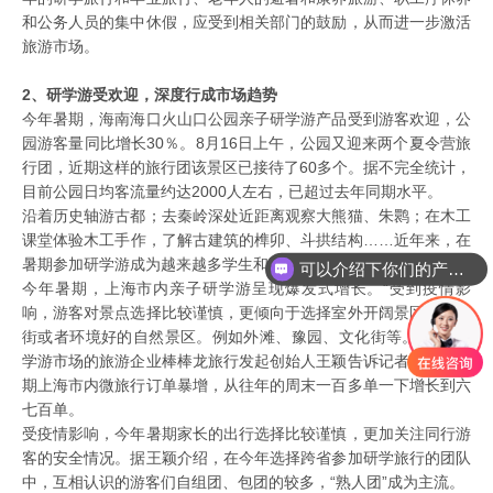
和公务人员的集中休假，应受到相关部门的鼓励，从而进一步激活
旅游市场。
2、研学游受欢迎，深度行成市场趋势
今年暑期，海南海口火山口公园亲子研学游产品受到游客欢迎，公
园游客量同比增长30％。8月16日上午，公园又迎来两个夏令营旅
行团，近期这样的旅行团该景区已接待了60多个。据不完全统计，
目前公园日均客流量约达2000人左右，已超过去年同期水平。
沿着历史轴游古都；去秦岭深处近距离观察大熊猫、朱鹮；在木工
课堂体验木工手作，了解古建筑的榫卯、斗拱结构……近年来，在
暑期参加研学游成为越来越多学生和家长的选择。
可以介绍下你们的产品么
今年暑期，上海市内亲子研学游呈现爆发式增长。“受到疫情影
响，游客对景点选择比较谨慎，更倾向于选择室外开阔景区、文化
街或者环境好的自然景区。例如外滩、豫园、文化街等。”专注研
学游市场的旅游企业棒棒龙旅行发起创始人王颖告诉记者，今年暑
期上海市内微旅行订单暴增，从往年的周末一百多单一下增长到六
七百单。
受疫情影响，今年暑期家长的出行选择比较谨慎，更加关注同行游
客的安全情况。据王颖介绍，在今年选择跨省参加研学旅行的团队
中，互相认识的游客们自组团、包团的较多，“熟人团”成为主流。