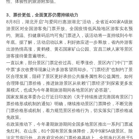
性、体验性的旅游附加值。
3、票价更低，全面复苏仍需持续动力
8月8日，湖北开启“与爱同行惠游湖北”活动，全省近400家A级旅
游景区对全国游客免门票开放。全国疫情低风险地区游客实名预
约、测温、扫健康码后均可免门票进入，该活动将一直持续到今年
年底。据了解，活动启动以来，利好效应进一步释放，省内外游客
出游热情高涨，黄鹤楼、黄石国家矿山公园、宜昌三峡人家等景区
游客接待量普遍增长。
一直以来，部分景区门票定价过高、旺季涨价、景区内“门中门”“票
中票”多次收费等现象让许多游客望而却步。“门票经济”也制约了景
区合理发展，阻碍了景区更好承担公共服务属性和公益属性。如何
合理降低门票价格，推进旅游景区从依赖“门票经济”到探索更多发
展模式，也成为今年暑期旅游期间各地景区的“必答题”。
国家发展改革委办公厅近日印发的《关于持续推进完善国有景区门
票价格形成机制的通知》明确，继续推动景区门票降价，不断完善
门票价格形成机制，着力规范景区价格行为，切实落实门票价格减
免政策。
在政策推动下，今年暑期旅游期间全国多地景区推出一系列门票减
免红利。在山东，81个国有景区集体降价，其中9家5A级景区。除
法定节假日外，在政府定价的门票价格基础上，全部执行不低于5