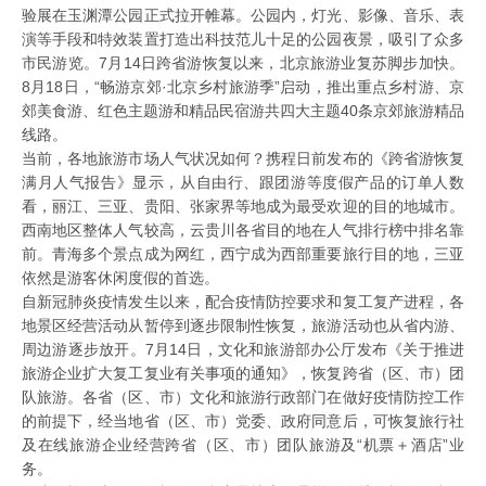
验展在玉渊潭公园正式拉开帷幕。公园内，灯光、影像、音乐、表
演等手段和特效装置打造出科技范儿十足的公园夜景，吸引了众多
市民游览。7月14日跨省游恢复以来，北京旅游业复苏脚步加快。
8月18日，“畅游京郊·北京乡村旅游季”启动，推出重点乡村游、京
郊美食游、红色主题游和精品民宿游共四大主题40条京郊旅游精品
线路。
当前，各地旅游市场人气状况如何？携程日前发布的《跨省游恢复
满月人气报告》显示，从自由行、跟团游等度假产品的订单人数
看，丽江、三亚、贵阳、张家界等地成为最受欢迎的目的地城市。
西南地区整体人气较高，云贵川各省目的地在人气排行榜中排名靠
前。青海多个景点成为网红，西宁成为西部重要旅行目的地，三亚
依然是游客休闲度假的首选。
自新冠肺炎疫情发生以来，配合疫情防控要求和复工复产进程，各
地景区经营活动从暂停到逐步限制性恢复，旅游活动也从省内游、
周边游逐步放开。7月14日，文化和旅游部办公厅发布《关于推进
旅游企业扩大复工复业有关事项的通知》，恢复跨省（区、市）团
队旅游。各省（区、市）文化和旅游行政部门在做好疫情防控工作
的前提下，经当地省（区、市）党委、政府同意后，可恢复旅行社
及在线旅游企业经营跨省（区、市）团队旅游及“机票＋酒店”业
务。