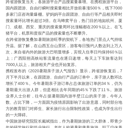
跨省游恢复当天，各旅游平台产品搜索量暴增。在携程旅游平台，
国内跟团游、自由行瞬时搜索量相比开放前暴涨500％，线下7000
多家门店咨询量爆棚。驴妈妈平台跟团游、自由行等产品相关即时
搜索量环比增长超过3倍。在马蜂窝平台，热门目的地如杭州、厦
门、成都、西安、重庆的搜索量周环比涨幅都在200％以上。在飞
猪平台，机票和度假产品的搜索量也不断攀升。
在跨省游恢复叠加暑期旅游旺季的契机下，各地热门景点人气持续
升温。据了解，在山西五台山景区，游客每日预约人数达到上万人
次，来自省内外的旅游大巴明显增多，宾馆入住率日均保持60％以
上；广西阳朔高铁站客流量也在逐日递增，每天上下车旅客达到
7000人以上，旅游相关产业也开始复苏。
携程发布的《2020暑期亲子游人气报告》显示，跨省游恢复后，7
月下半月以来，在跟团游、自由行产品的订单中，亲子游人数环比
增长了400％。今年暑期亲子游订单占总体旅游订单的34％，仍为
暑期最大出游人群，但是相比去年同期的45％下跌了11％。旅游
业界人士分析，往年占据暑期国内游半壁江山的亲子游，今年人
数、占比下降，一方面因为疫情原因影响了出游意愿，同时部分地
方的教育部门对师生、家长旅行出台限制性政策，也成为学生出行
的一大障碍。
中国旅游研究院院长戴斌指出，作为暑期旅游的三大群体，即青少
年的研学旅行和毕业旅行、老年人的避暑和康养旅游、职工疗休养