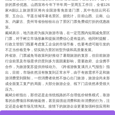
折的票价优惠。山西宣布今年下半年周一至周五工作日，全省126
家A级以上旅游景区将向全国游客免首道门票，其中包括云冈石
窟、五台山、平遥古城等著名景区。据统计，目前山西、云南、山
东、内蒙古、贵州等省份纷纷出台了景区门票免费或打折的优惠政
策。
戴斌表示，地方政府为振兴旅游市场，在一定范围内短期减免景区
门票，对于树立市场形象和提振消费信心是有益的。他同时提醒，
行政主管部门既要考虑复工企业的市场节奏，也要考虑可能引发的
不正当价格竞争，切实助力景区转型升级和高质量发展。
跨省游、门票减免等政策利好推动了暑期旅游的复苏，但目前旅游
行业前景及市场需求仍受到多方面因素影响，需要政府、企业携手
合作，为旅游复苏提供持续动力。《跨省游恢复满月人气报告》指
出，目前，市场依然没有恢复到正常水平，由于有效需求不足和旅
游消费受到限制，一些消费者依然不放心出门旅游，旅游业尚未形
成全面复工复产的局面，大部分旅游企业、线下门店依然承受很大
压力。
戴斌分析指出，那些还是走传统线路的不合理低价销售模式，靠游
客的自费项目和购物返佣，甚至搞强迫消费和欺诈消费的行为，注
定还是会被市场无情淘汰。疫情下的旅游企业更要加强科技应用和
文化创意，在转型升级中构建自己的核心竞争力。