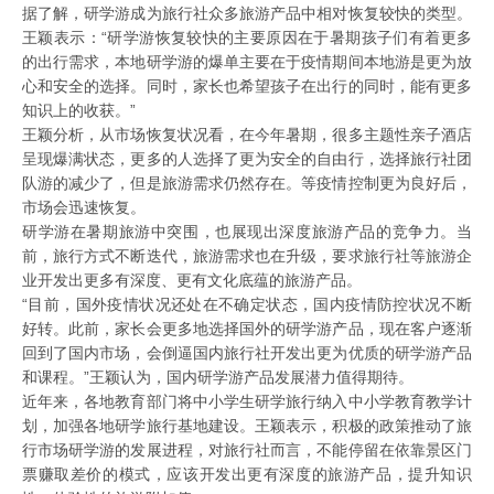
据了解，研学游成为旅行社众多旅游产品中相对恢复较快的类型。
王颖表示：“研学游恢复较快的主要原因在于暑期孩子们有着更多
的出行需求，本地研学游的爆单主要在于疫情期间本地游是更为放
心和安全的选择。同时，家长也希望孩子在出行的同时，能有更多
知识上的收获。”
王颖分析，从市场恢复状况看，在今年暑期，很多主题性亲子酒店
呈现爆满状态，更多的人选择了更为安全的自由行，选择旅行社团
队游的减少了，但是旅游需求仍然存在。等疫情控制更为良好后，
市场会迅速恢复。
研学游在暑期旅游中突围，也展现出深度旅游产品的竞争力。当
前，旅行方式不断迭代，旅游需求也在升级，要求旅行社等旅游企
业开发出更多有深度、更有文化底蕴的旅游产品。
“目前，国外疫情状况还处在不确定状态，国内疫情防控状况不断
好转。此前，家长会更多地选择国外的研学游产品，现在客户逐渐
回到了国内市场，会倒逼国内旅行社开发出更为优质的研学游产品
和课程。”王颖认为，国内研学游产品发展潜力值得期待。
近年来，各地教育部门将中小学生研学旅行纳入中小学教育教学计
划，加强各地研学旅行基地建设。王颖表示，积极的政策推动了旅
行市场研学游的发展进程，对旅行社而言，不能停留在依靠景区门
票赚取差价的模式，应该开发出更有深度的旅游产品，提升知识