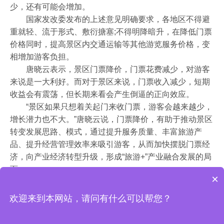
少，还有可能会增加。
国家发改委发布的上述意见明确要求，各地区不得避
重就轻、流于形式、敷衍搪塞;不得明降暗升，在降低门票
价格同时，提高景区内交通运输等其他游览服务价格，变
相增加游客负担。
唐晓云表示，景区门票降价，门票花费减少，对游客
来说是一大利好。而对于景区来说，门票收入减少，短期
收益会有震荡，但长期来看会产生倒逼的正向效应。
“景区如果只想着关起门来收门票，游客会越来越少，
增长潜力也不大。”唐晓云说，门票降价，有助于推动景区
转变发展思路、模式，通过提升服务质量、丰富旅游产
品、提升经营管理效率来吸引游客，从而加快摆脱门票经
济，向产业经济转型升级，形成“旅游+”产业融合发展的局
面。
×
欢迎来到本网站，请问有什么可以帮您？
2017 智景游
www.zhijingyou.com
All rights reserved.
鄂ICP备16015595号
版权所
有:武汉爱乐玩科技有限公司