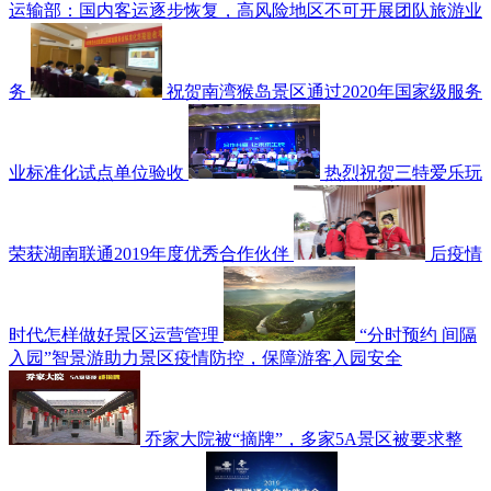
运输部：国内客运逐步恢复，高风险地区不可开展团队旅游业
务
祝贺南湾猴岛景区通过2020年国家级服务
业标准化试点单位验收
热烈祝贺三特爱乐玩
荣获湖南联通2019年度优秀合作伙伴
后疫情
时代怎样做好景区运营管理
“分时预约 间隔
入园”智景游助力景区疫情防控，保障游客入园安全
乔家大院被“摘牌”，多家5A景区被要求整