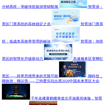
分销系统：突破传统旅游营销瓶颈
智景游：
景区门票系统的高效稳定之选
智景游门票系
统：低成本高效率管理的秘诀
智景游：传统
景区的智慧化升级新动力
高速服务区变网红
景区——跨界思维带来的无限可能
聊科技，
聊旅游，聊运营——三特爱乐玩出席2020中国未来景区大会
千年名楼黄鹤楼将首次开放夜间体验，智景