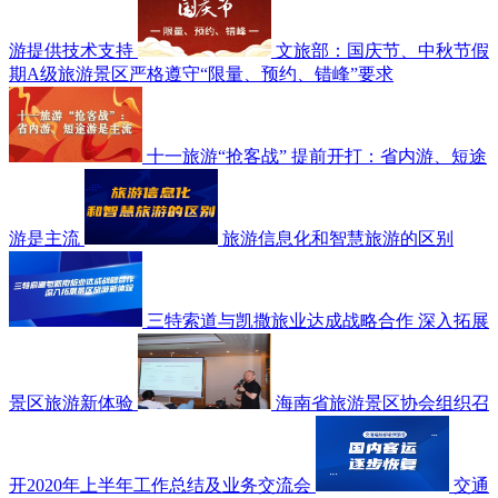
游提供技术支持
文旅部：国庆节、中秋节假
期A级旅游景区严格遵守“限量、预约、错峰”要求
十一旅游“抢客战” 提前开打：省内游、短途
游是主流
旅游信息化和智慧旅游的区别
三特索道与凯撒旅业达成战略合作 深入拓展
景区旅游新体验
海南省旅游景区协会组织召
开2020年上半年工作总结及业务交流会
交通